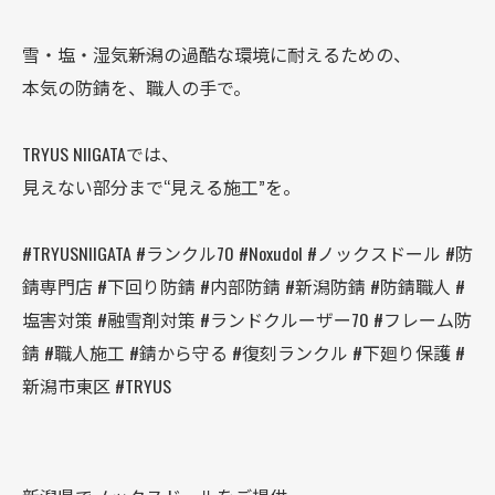
雪・塩・湿気――新潟の過酷な環境に耐えるための、
本気の防錆を、職人の手で。
TRYUS NIIGATAでは、
見えない部分まで“見える施工”を。
#TRYUSNIIGATA #ランクル70 #Noxudol #ノックスドール #防
錆専門店 #下回り防錆 #内部防錆 #新潟防錆 #防錆職人 #
塩害対策 #融雪剤対策 #ランドクルーザー70 #フレーム防
錆 #職人施工 #錆から守る #復刻ランクル #下廻り保護 #
新潟市東区 #TRYUS