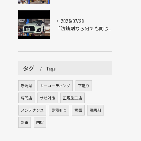
2026/07/28
「防錆剤なら何でも同じ」は大きな間違い。
タグ
Tags
新潟県
カーコーティング
下廻り
専門店
サビ対策
正規施工店
メンテナンス
見積もり
雪国
融雪剤
新車
四駆