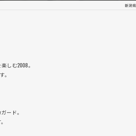
新潟県で
しむ2008。
す。
力ガード。
す。