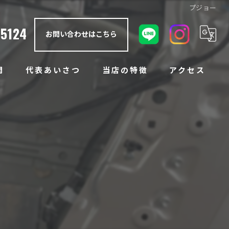
プジョー
-5124
お問い合わせはこちら
問
代表あいさつ
当店の特徴
アクセス
防錆塗装
アンダーコート
ノックスドール
ラプターライナー
ボディコーティング