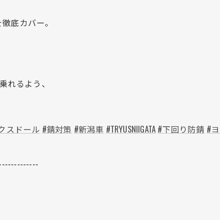
を徹底カバー。
して乗れるよう、
ックスドール
#錆対策
#新潟車
#TRYUSNIIGATA
#下回り防錆
#
-------------