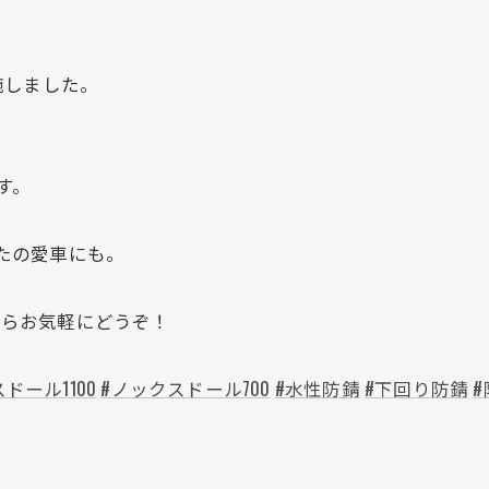
施しました。
。
す。
あなたの愛車にも。
Eからお気軽にどうぞ！
ドール1100
#ノックスドール700
#水性防錆
#下回り防錆