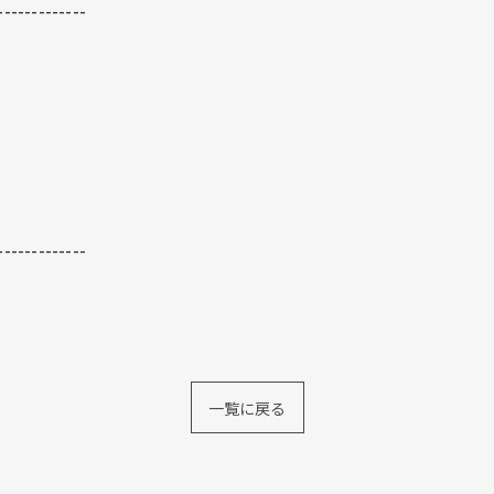
-------------
-------------
一覧に戻る