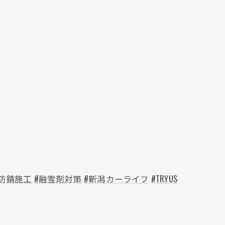
#防錆施工
#融雪剤対策
#新潟カーライフ
#TRYUS