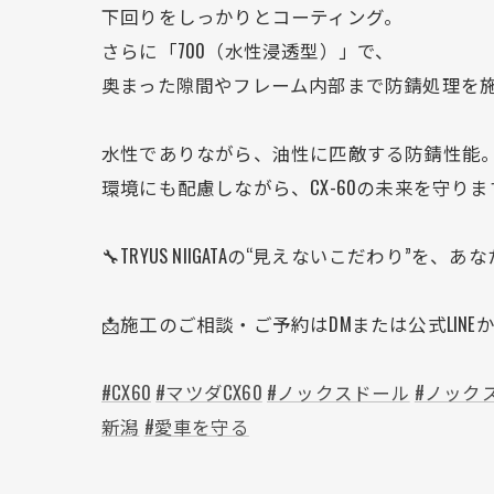
下回りをしっかりとコーティング。
さらに「700（水性浸透型）」で、
奥まった隙間やフレーム内部まで防錆処理を
水性でありながら、油性に匹敵する防錆性能
環境にも配慮しながら、CX-60の未来を守りま
🔧TRYUS NIIGATAの“見えないこだわり”を、
📩施工のご相談・ご予約はDMまたは公式LIN
#CX60
#マツダCX60
#ノックスドール
#ノックス
新潟
#愛車を守る