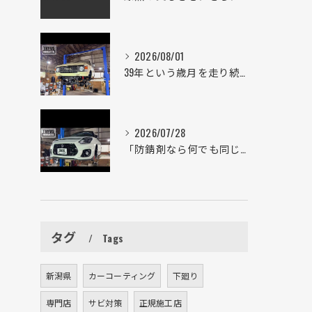
2026/08/01
39年という歳月を走り続けた一台。
2026/07/28
「防錆剤なら何でも同じ」は大きな間違い。
タグ
Tags
新潟県
カーコーティング
下廻り
専門店
サビ対策
正規施工店