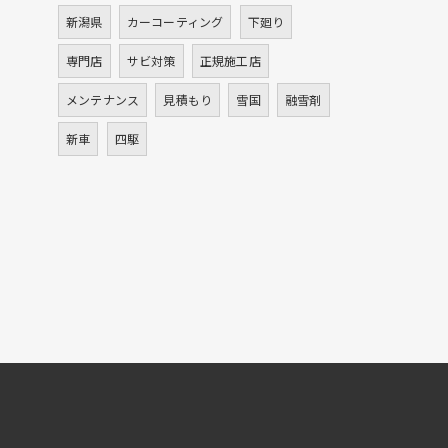
新潟県
カーコーティング
下廻り
専門店
サビ対策
正規施工店
メンテナンス
見積もり
雪国
融雪剤
新車
四駆