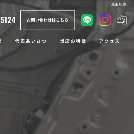
洗車風景
-5124
お問い合わせはこちら
問
代表あいさつ
当店の特徴
アクセス
防錆塗装
アンダーコート
ノックスドール
ラプターライナー
ボディコーティング