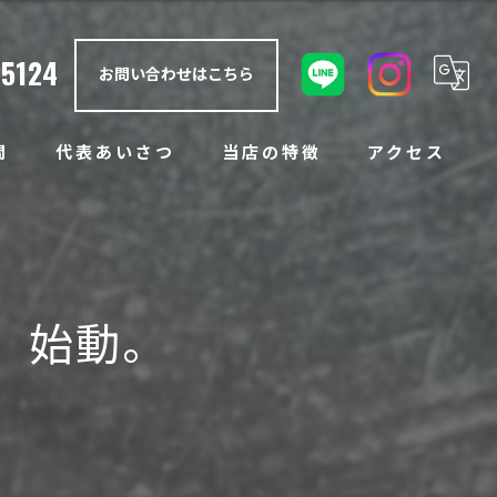
-5124
お問い合わせはこちら
問
代表あいさつ
当店の特徴
アクセス
防錆塗装
アンダーコート
、始動。
ノックスドール
ラプターライナー
ボディコーティング