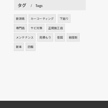
タグ
Tags
新潟県
カーコーティング
下廻り
専門店
サビ対策
正規施工店
メンテナンス
見積もり
雪国
融雪剤
新車
四駆